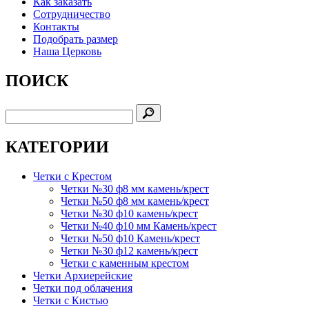
Как заказать
Сотрудничество
Контакты
Подобрать размер
Наша Церковь
ПОИСК
КАТЕГОРИИ
Четки с Крестом
Четки №30 ф8 мм камень/крест
Четки №50 ф8 мм камень/крест
Четки №30 ф10 камень/крест
Четки №40 ф10 мм Камень/крест
Четки №50 ф10 Камень/крест
Четки №30 ф12 камень/крест
Четки с каменным крестом
Четки Архиерейские
Четки под облачения
Четки с Кистью